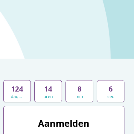
124
14
8
6
dagen
uren
min
sec
Aanmelden