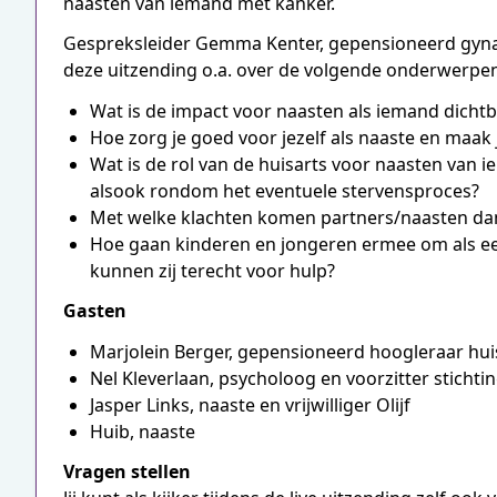
naasten van iemand met kanker.
Gespreksleider Gemma Kenter, gepensioneerd gynaec
deze uitzending o.a. over de volgende onderwerpen
Wat is de impact voor naasten als iemand dichtb
Hoe zorg je goed voor jezelf als naaste en maak
Wat is de rol van de huisarts voor naasten van i
alsook rondom het eventuele stervensproces?
Met welke klachten komen partners/naasten dan 
Hoe gaan kinderen en jongeren ermee om als e
kunnen zij terecht voor hulp?
Gasten
Marjolein Berger, gepensioneerd hoogleraar h
Nel Kleverlaan, psycholoog en voorzitter sticht
Jasper Links, naaste en vrijwilliger Olijf
Huib, naaste
Vragen stellen