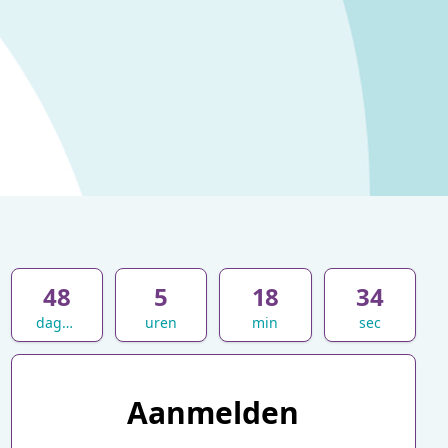
48
5
18
34
dagen
uren
min
sec
Aanmelden